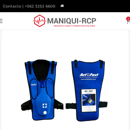
Contacto | +562 3252 6600
🚚
Gratis
a todo Chile sobre $200.000.
0