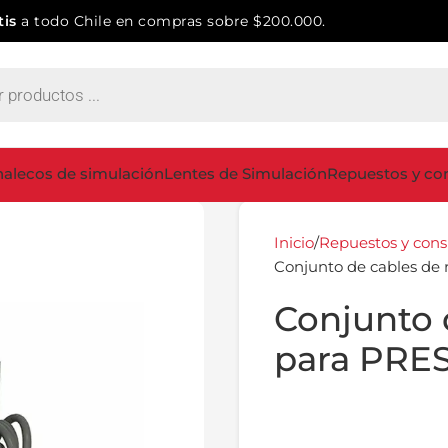
tis
a todo Chile en compras sobre $200.000.
alecos de simulación
Lentes de Simulación
Repuestos y co
Inicio
Repuestos y con
Conjunto de cables de
Conjunto 
para PRE