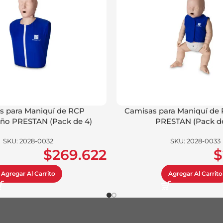
s para Maniquí de RCP
Camisas para Maniquí de R
iño PRESTAN (Pack de 4)
PRESTAN (Pack de
SKU:
2028-0032
SKU:
2028-0033
$
269.622
$
Agregar Al Carrito
Agregar Al Carrito