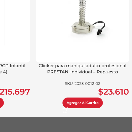
CP Infantil
Clicker para maniquí adulto profesional
 4)
PRESTAN, individual – Repuesto
SKU:
2028-0012-02
215.697
$
23.610
Agregar Al Carrito