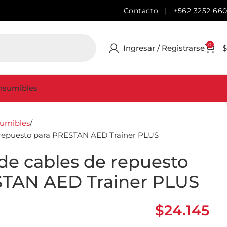
Contacto
|
+562 3252 66
0
Ingresar / Registrarse
$
nsumibles
sumibles
 repuesto para PRESTAN AED Trainer PLUS
de cables de repuesto
STAN AED Trainer PLUS
$
24.145