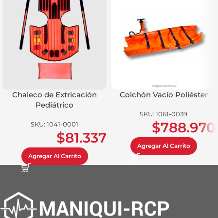
Chaleco de Extricación
Colchón Vacío Poliéster
Pediátrico
SKU:
1061-0039
$
788.970
SKU:
1041-0001
$
81.337
Agregar Al Carrito
Agregar Al Carrito