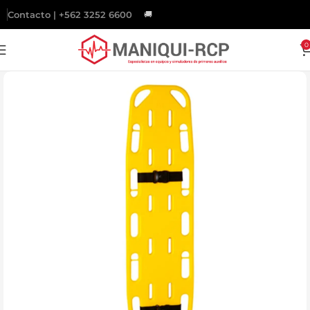
Contacto | +562 3252 6600
🚚
Gratis
a todo Chile sobre $200.000.
0