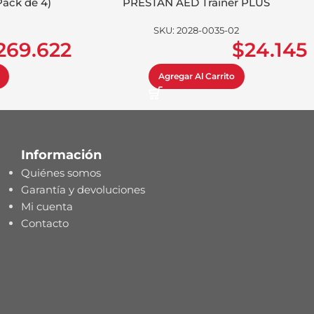
ack de 4)
PRESTAN AED Trainer PLUS
SKU:
2028-0035-02
269.622
$
24.145
Agregar Al Carrito
Información
Quiénes somos
Garantía y devoluciones
Mi cuenta
Contacto