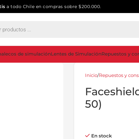
tis
a todo Chile en compras sobre $200.000.
alecos de simulación
Lentes de Simulación
Repuestos y co
Inicio
Repuestos y con
Faceshiel
50)
En stock