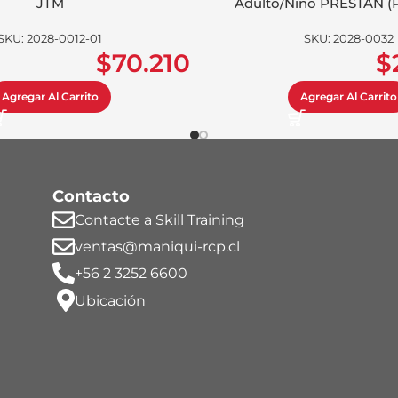
JTM
Adulto/Niño PRESTAN (P
SKU:
2028-0012-01
SKU:
2028-0032
$
70.210
$
Agregar Al Carrito
Agregar Al Carrito
Contacto
Contacte a Skill Training
ventas@maniqui-rcp.cl
+56 2 3252 6600
Ubicación