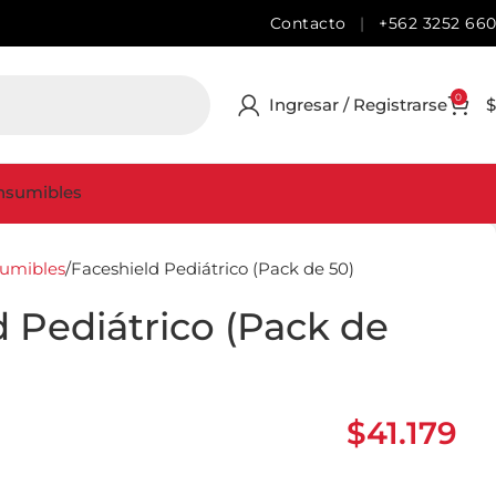
Contacto
|
+562 3252 66
0
Ingresar / Registrarse
$
nsumibles
sumibles
Faceshield Pediátrico (Pack de 50)
d Pediátrico (Pack de
$
41.179