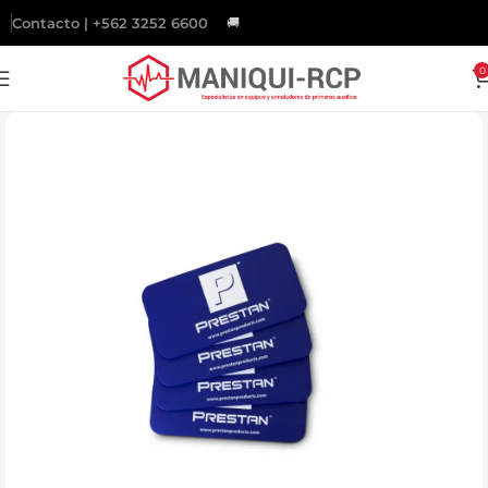
Contacto | +562 3252 6600
🚚
Gratis
a todo Chile sobre $200.000.
0