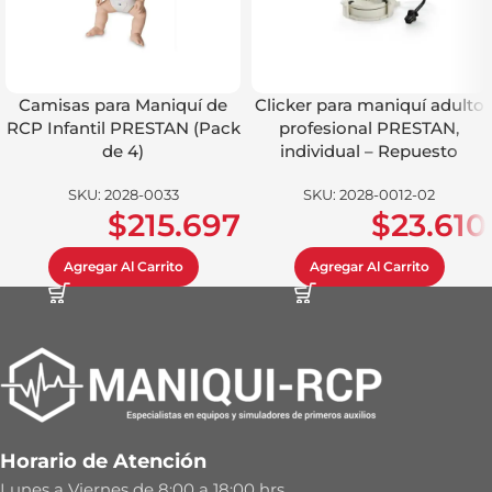
Camisas para Maniquí de
Clicker para maniquí adulto
RCP Infantil PRESTAN (Pack
profesional PRESTAN,
de 4)
individual – Repuesto
SKU:
2028-0033
SKU:
2028-0012-02
$
215.697
$
23.610
Agregar Al Carrito
Agregar Al Carrito
Horario de Atención
Lunes a Viernes de 8:00 a 18:00 hrs.