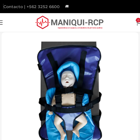
Contacto | +562 3252 6600
🚚
Gratis
a todo Chile sobre $200.000.
0