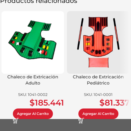
Productos relacionados
Chaleco de Extricación
Chaleco de Extricación
Adulto
Pediátrico
SKU:
1041-0002
SKU:
1041-0001
$
185.441
$
81.337
Agregar Al Carrito
Agregar Al Carrito